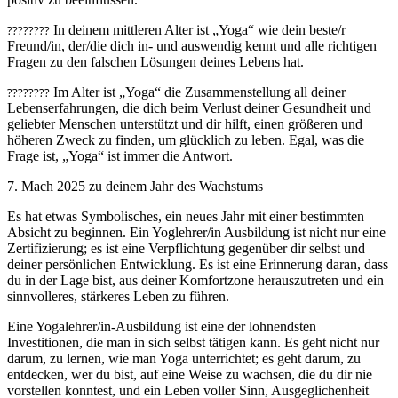
????
????
In deinem mittleren Alter ist „Yoga“ wie dein beste/r
Freund/in, der/die dich in- und auswendig kennt und alle richtigen
Fragen zu den falschen Lösungen deines Lebens hat.
????
????
Im Alter ist „Yoga“ die Zusammenstellung all deiner
Lebenserfahrungen, die dich beim Verlust deiner Gesundheit und
geliebter Menschen unterstützt und dir hilft, einen größeren und
höheren Zweck zu finden, um glücklich zu leben. Egal, was die
Frage ist, „Yoga“ ist immer die Antwort.
7. Mach 2025 zu deinem Jahr des Wachstums
Es hat etwas Symbolisches, ein neues Jahr mit einer bestimmten
Absicht zu beginnen. Ein Yoglehrer/in Ausbildung ist nicht nur eine
Zertifizierung; es ist eine Verpflichtung gegenüber dir selbst und
deiner persönlichen Entwicklung. Es ist eine Erinnerung daran, dass
du in der Lage bist, aus deiner Komfortzone herauszutreten und ein
sinnvolleres, stärkeres Leben zu führen.
Eine Yogalehrer/in-Ausbildung ist eine der lohnendsten
Investitionen, die man in sich selbst tätigen kann. Es geht nicht nur
darum, zu lernen, wie man Yoga unterrichtet; es geht darum, zu
entdecken, wer du bist, auf eine Weise zu wachsen, die du dir nie
vorstellen konntest, und ein Leben voller Sinn, Ausgeglichenheit