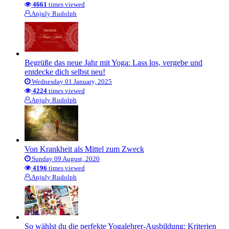
4661
times viewed
Anjuly Rudolph
Begrüße das neue Jahr mit Yoga: Lass los, vergebe und
entdecke dich selbst neu!
Wednesday 01 January, 2025
4224
times viewed
Anjuly Rudolph
Von Krankheit als Mittel zum Zweck
Sunday 09 August, 2020
4196
times viewed
Anjuly Rudolph
So wählst du die perfekte Yogalehrer-Ausbildung: Kriterien