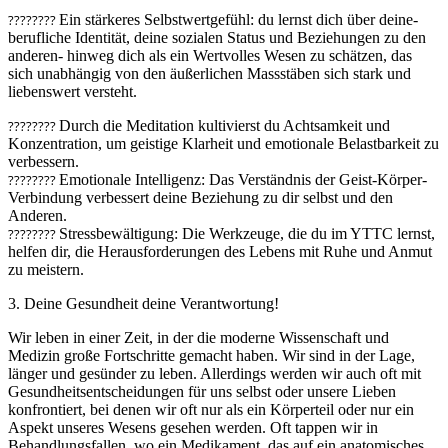
????
????
Ein stärkeres Selbstwertgefühl: du lernst dich über deine-
berufliche Identität, deine sozialen Status und Beziehungen zu den
anderen- hinweg dich als ein Wertvolles Wesen zu schätzen, das
sich unabhängig von den äußerlichen Massstäben sich stark und
liebenswert versteht.
????
????
Durch die Meditation kultivierst du Achtsamkeit und
Konzentration, um geistige Klarheit und emotionale Belastbarkeit zu
verbessern.
????
????
Emotionale Intelligenz: Das Verständnis der Geist-Körper-
Verbindung verbessert deine Beziehung zu dir selbst und den
Anderen.
????
????
Stressbewältigung: Die Werkzeuge, die du im YTTC lernst,
helfen dir, die Herausforderungen des Lebens mit Ruhe und Anmut
zu meistern.
3. Deine Gesundheit deine Verantwortung!
Wir leben in einer Zeit, in der die moderne Wissenschaft und
Medizin große Fortschritte gemacht haben. Wir sind in der Lage,
länger und gesünder zu leben. Allerdings werden wir auch oft mit
Gesundheitsentscheidungen für uns selbst oder unsere Lieben
konfrontiert, bei denen wir oft nur als ein Körperteil oder nur ein
Aspekt unseres Wesens gesehen werden. Oft tappen wir in
Behandlungsfallen, wo ein Medikament, das auf ein anatomisches