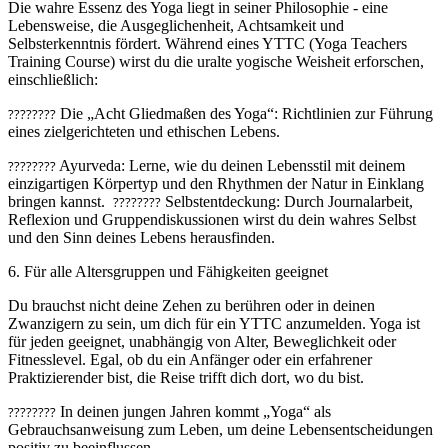
Die wahre Essenz des Yoga liegt in seiner Philosophie - eine
Lebensweise, die Ausgeglichenheit, Achtsamkeit und
Selbsterkenntnis fördert. Während eines YTTC (Yoga Teachers
Training Course) wirst du die uralte yogische Weisheit erforschen,
einschließlich:
????
????
Die „Acht Gliedmaßen des Yoga“: Richtlinien zur Führung
eines zielgerichteten und ethischen Lebens.
????
????
Ayurveda: Lerne, wie du deinen Lebensstil mit deinem
einzigartigen Körpertyp und den Rhythmen der Natur in Einklang
bringen kannst.
????
????
Selbstentdeckung: Durch Journalarbeit,
Reflexion und Gruppendiskussionen wirst du dein wahres Selbst
und den Sinn deines Lebens herausfinden.
6. Für alle Altersgruppen und Fähigkeiten geeignet
Du brauchst nicht deine Zehen zu berühren oder in deinen
Zwanzigern zu sein, um dich für ein YTTC anzumelden. Yoga ist
für jeden geeignet, unabhängig von Alter, Beweglichkeit oder
Fitnesslevel. Egal, ob du ein Anfänger oder ein erfahrener
Praktizierender bist, die Reise trifft dich dort, wo du bist.
????
????
In deinen jungen Jahren kommt „Yoga“ als
Gebrauchsanweisung zum Leben, um deine Lebensentscheidungen
positiv zu beeinflussen.