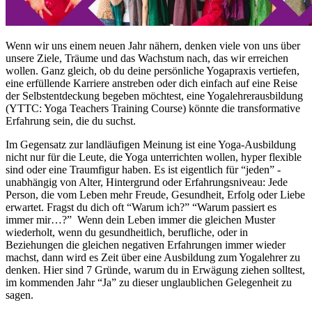
Wenn wir uns einem neuen Jahr nähern, denken viele von uns über
unsere Ziele, Träume und das Wachstum nach, das wir erreichen
wollen. Ganz gleich, ob du deine persönliche Yogapraxis vertiefen,
eine erfüllende Karriere anstreben oder dich einfach auf eine Reise
der Selbstentdeckung begeben möchtest, eine Yogalehrerausbildung
(YTTC: Yoga Teachers Training Course) könnte die transformative
Erfahrung sein, die du suchst.
Im Gegensatz zur landläufigen Meinung ist eine Yoga-Ausbildung
nicht nur für die Leute, die Yoga unterrichten wollen, hyper flexible
sind oder eine Traumfigur haben. Es ist eigentlich für “jeden” -
unabhängig von Alter, Hintergrund oder Erfahrungsniveau: Jede
Person, die vom Leben mehr Freude, Gesundheit, Erfolg oder Liebe
erwartet. Fragst du dich oft “Warum ich?” “Warum passiert es
immer mir…?”
Wenn dein Leben immer die gleichen Muster
wiederholt, wenn du gesundheitlich, berufliche, oder in
Beziehungen die gleichen negativen Erfahrungen immer wieder
machst, dann wird es Zeit über eine Ausbildung zum Yogalehrer zu
denken. Hier sind 7 Gründe, warum du in Erwägung ziehen solltest,
im kommenden Jahr “Ja” zu dieser unglaublichen Gelegenheit zu
sagen.