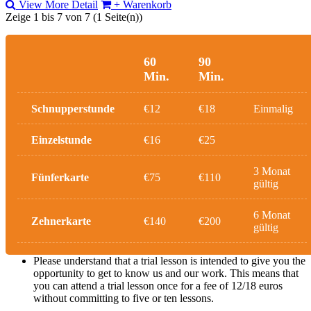
View More Detail
+ Warenkorb
Zeige 1 bis 7 von 7 (1 Seite(n))
60
90
Min.
Min.
Schnupperstunde
€12
€18
Einmalig
Einzelstunde
€16
€25
3 Monat
Fünferkarte
€75
€110
gültig
6 Monat
Zehnerkarte
€140
€200
gültig
Please understand that a trial lesson is intended to give you the
opportunity to get to know us and our work. This means that
you can attend a trial lesson once for a fee of 12/18 euros
without committing to five or ten lessons.