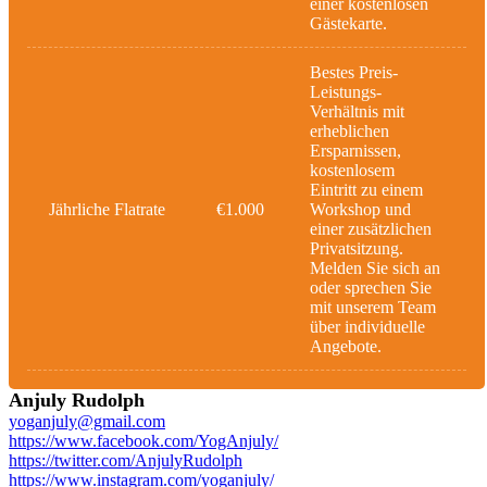
einer kostenlosen
Gästekarte.
Bestes Preis-
Leistungs-
Verhältnis mit
erheblichen
Ersparnissen,
kostenlosem
Eintritt zu einem
Jährliche Flatrate
€1.000
Workshop und
einer zusätzlichen
Privatsitzung.
Melden Sie sich an
oder sprechen Sie
mit unserem Team
über individuelle
Angebote.
Anjuly Rudolph
yoganjuly@gmail.com
https://www.facebook.com/YogAnjuly/
https://twitter.com/AnjulyRudolph
https://www.instagram.com/yoganjuly/