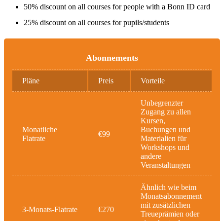
50% discount on all courses for people with a Bonn ID card
25% discount on all courses for pupils/students
Abonnements
Pläne
Preis
Vorteile
Unbegrenzter
Zugang zu allen
Kursen,
Monatliche
Buchungen und
€99
Flatrate
Materialien für
Workshops und
andere
Veranstaltungen
Ähnlich wie beim
Monatsabonnement
mit zusätzlichen
3-Monats-Flatrate
€270
Treueprämien oder